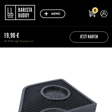
0
MENU
19,90
€
JETZT KAUFEN
inkl. MwSt. zzgl.
Shipping costs