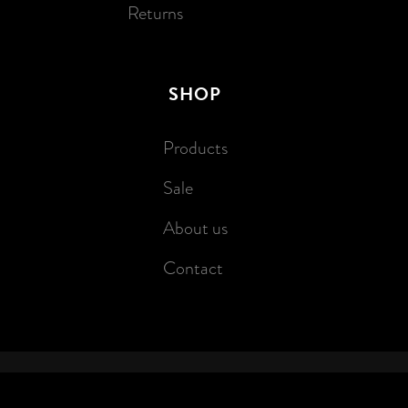
Returns
SHOP
Products
Sale
About us
Contact
Barista Buddy S.à.r.l. © 2026 | designed by