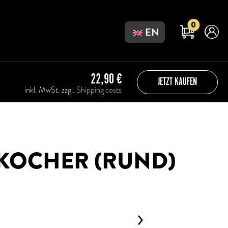
0
EN
22,90
€
JETZT KAUFEN
inkl. MwSt. zzgl.
Shipping costs
KOCHER (RUND)