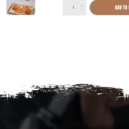
Espressokocher
ADD TO
(rund)
quantity