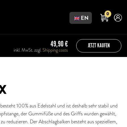
0
EN
49,90
€
JETZT KAUFEN
inkl. MwSt. zzgl.
Shipping costs
X
esteht 100% aus Edelstahl und ist deshalb sehr stabil und
lopfstange, der Gummifüße und des Griffs wurden gewählt,
u reduzieren. Der Abschlagbalken besteht aus speziellem,