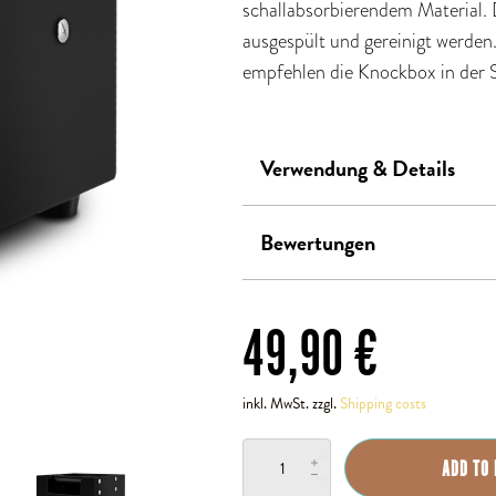
schallabsorbierendem Material.
ausgespült und gereinigt werden
empfehlen die Knockbox in der S
Verwendung & Details
Bewertungen
49,90
€
inkl. MwSt. zzgl.
Shipping costs
Knockbox
ADD TO
quantity