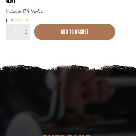
41,90
€
Includes 17% MwSt.
plus
shipping
French
ADD TO BASKET
Press
quantity