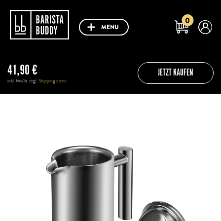
0
MENU
41,90
€
JETZT KAUFEN
inkl. MwSt. zzgl.
Shipping costs