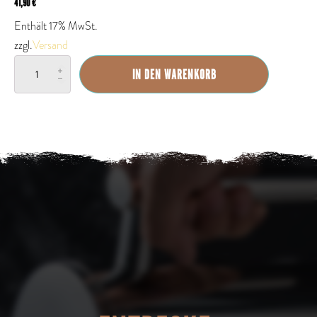
41,90
€
Enthält 17% MwSt.
zzgl.
Versand
French
IN DEN WARENKORB
Press
Menge