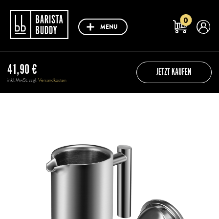
0
MENU
41,90
€
JETZT KAUFEN
inkl. MwSt. zzgl.
Versandkosten