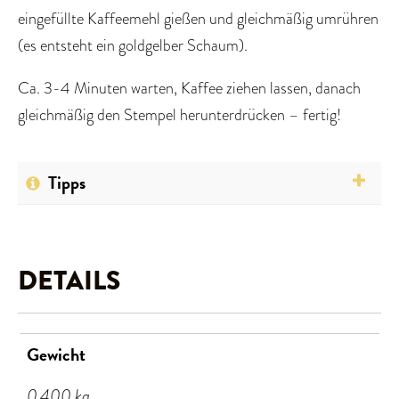
eingefüllte Kaffeemehl gießen und gleichmäßig umrühren
(es entsteht ein goldgelber Schaum).
Ca. 3-4 Minuten warten, Kaffee ziehen lassen, danach
gleichmäßig den Stempel herunterdrücken – fertig!
Tipps
Den Kaffee nicht zu lange mit
heruntergedrücktem Stempel stehen lassen –
DETAILS
sonst wird der Kaffee schnell bitter, da das
Wasser weiterhin mit dem gemahlenen Kaffee
Gewicht
in Verbindung ist und nachzieht
Wer seinen Kaffee aus der Stempelkanne
0,400 kg