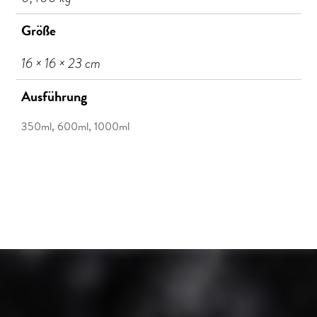
lieber etwas milder trinkt, kann durch eine
Größe
kürzere Ziehzeit das Ergebnis beeinflussen.
16 × 16 × 23 cm
Die Temperatur bitte nur als Richtwert
verstehen. Feine Säuren werden, wenn sie zu
Ausführung
heiß aufgebrüht werden, im wahrsten Sinne
350ml, 600ml, 1000ml
des Wortes sauer!
Frisch gemahlen und anschließend frisch
aufgebrüht, schmeckt der Kaffee am besten!