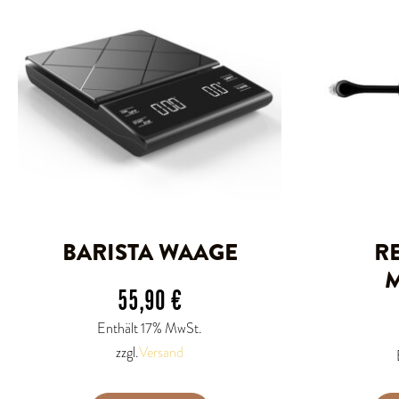
BARISTA WAAGE
R
M
55,90
€
Enthält 17% MwSt.
zzgl.
Versand