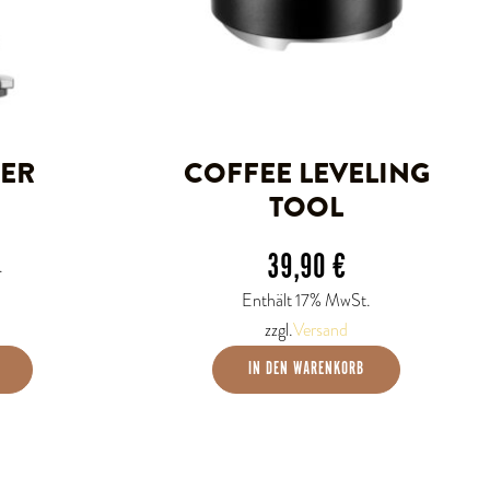
ER
COFFEE LEVELING
TOOL
39,90
€
.
Enthält 17% MwSt.
zzgl.
Versand
IN DEN WARENKORB
Dieses