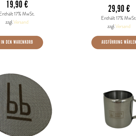
19,90
€
Produk
29,90
€
Enthält 17% MwSt.
gewähl
Enthält 17% MwSt
zzgl.
Versand
werden
zzgl.
Versand
IN DEN WARENKORB
AUSFÜHRUNG WÄHLE