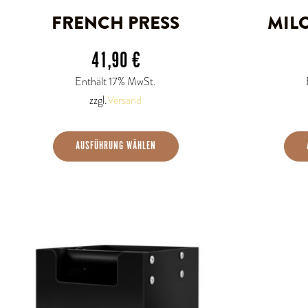
auf
FRENCH PRESS
MIL
der
41,90
€
Produktseite
Enthält 17% MwSt.
gewählt
zzgl.
Versand
werden
AUSFÜHRUNG WÄHLEN