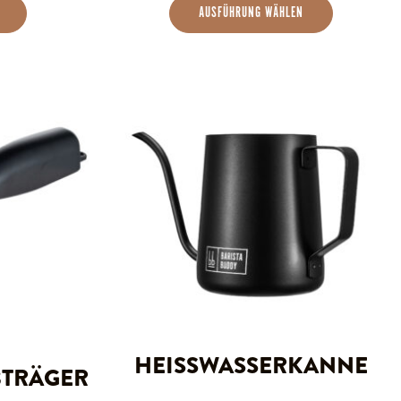
AUSFÜHRUNG WÄHLEN
t
e
ten
nen
n
HEISSWASSERKANNE
BTRÄGER