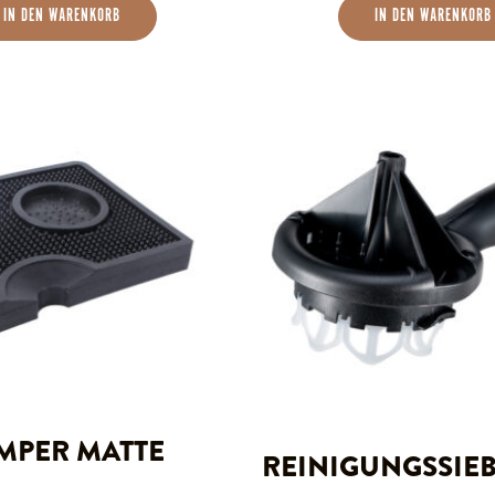
IN DEN WARENKORB
IN DEN WARENKORB
Dieses
Produk
weist
mehrer
Varian
auf.
Die
Optio
könne
auf
MPER MATTE
REINIGUNGSSIE
der