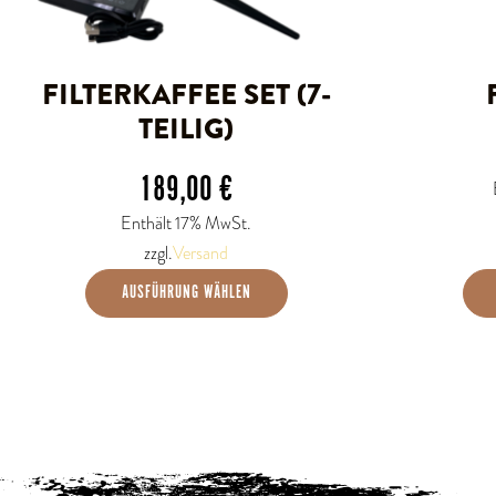
Optionen
können
auf
FILTERKAFFEE SET (7-
der
TEILIG)
Produktseite
189,00
€
gewählt
Enthält 17% MwSt.
werden
zzgl.
Versand
AUSFÜHRUNG WÄHLEN